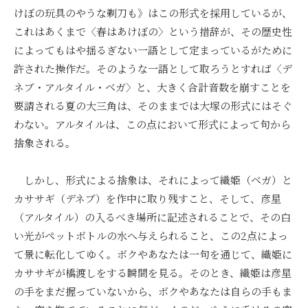
けぼの玩具のやうな剃刀も》はこの形式を採用しているが、
これはあくまで〈春はあけぼの〉という措辞が、その歴史性
によってもはや揺るぎない一語として定まっているがために
許された操作だ。そのような一語として取ろうとすれば〈デ
ネブ・アルタイル・ベガ〉と、大きく合計音数を崩すことを
要請される夏の大三角は、そのままでは大塚の形式にはそぐ
わない。アルタイルは、この点において形式によって句から
捨象される。
しかし、形式による捨象は、それによって織姫（ベガ）と
カササギ（デネブ）を作中に取り残すこと、そして、彦星
（アルタイル）の入るべき場所に記述されることで、その白
い光がペットボトルの水へ与えられること、この2点によっ
て景に転化してゆく。ボクやあなたは一句を通じて、織姫に
カササギが橋渡しをする瞬間を見る。そのとき、織姫は彦星
の手をまだ握っていないから、ボクやあなたは自らの手もま