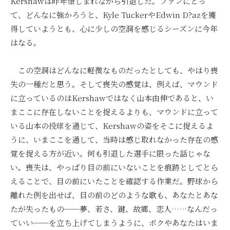
Kershawは昨年惜しまれながら引退した。ファンにとっ
て、どんなに強かろうと、Kyle TuckerやEdwin D?azを獲
得していようとも、心に少しの空洞を感じるシーズンに今年
はなる。
この空洞はどんなに軽微なものだったとしても、やはり喪
失の一種だと思う。そして喪失の感覚は、例えば、マウンド
に立っているのはKershawではなく山本由伸であると、い
まここに存在しないことを捉えるよりも、マウンドに立って
いる山本の投球を通じて、Kershawの姿をそこに捉えるよ
うに、いまここを通して、当時は感じ取れなかった存在の感
覚を捉える方が近い。何も引退した選手に限った話じゃな
い。喪失は、やっぱり目の前にいないことを痕跡としてとら
えることで、目の前にいたことを確認する作業だ。野球から
離れた例を出せば、目の前のどのような歌も、あなたとあな
たが失ったもの──夢、若さ、鍵、故郷、恋人……なんだっ
ていい──を立ち上げてしまうように、ボクやあなたはいま