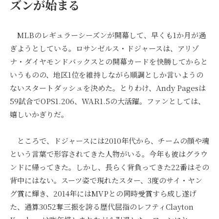
ズンが始まる
MLBのレギュラーシーズンが開幕して、早くも1か月が過
ぎようとしている。ロサンゼルス・ドジャースは、アリゾ
ナ・ダイヤモンドバックスとの開幕カードを快勝してからと
いうものの、地区1位を維持しながら順調としか言いようの
ないスタートダッシュを決めた。とりわけ、Andy Pagesは
59試合でOPS1.206、WAR1.5の大活躍。ファンとしては、
嬉しいかぎりだ。
ところで、ドジャースには2010年代から、チームの顔や魂
という言葉で形容されてきた人物がいる。今年も彼はグラウ
ンドに帰ってきた。しかし、長らく背負ってきた22番はその
背中にはない。スーツ姿で現れたスター、3度のサイ・ヤン
グ賞に輝き、2014年にはMVPとの同時受賞すら成し遂げ
た、通算3052奪三振を誇る歴代屈指のレフティClayton