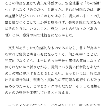
ここの物語を通じて喪失を体感する。安全地帯は「あの場所
へ」ではなく「あの頃へ」と歌った。それが可能なのは、歌
が虚構と結びついているからではなく、喪失がいまここの光
景と結びつくことでしか感じ取られず、喪失を感じたのなら
ばそのときは、いまここと、喪失したものがあった〈あの
頃〉とが、感覚の内で地続きになるからだ。
喪失がそうした幻肢痛的なものであるなら、書く行為はと
もすれば喪失と隣合わせになってくる。何かを書くことは、
写実的でなくても、本当にあった光景や感情の痕跡になって
はくれないかと祈りながら、言葉という脆い代替物をあなた
の目の前に提示することでしかない。もっといえば、詩にお
ける執筆行為は、現実化・実体化の不可能な理想すらも取り
込めるのだから、このときボクやあなたは、そうした理想そ
のものの喪失を体感しているとも言える。
センチメンタルにいこう。ボクがたとえば、遠いあなたの