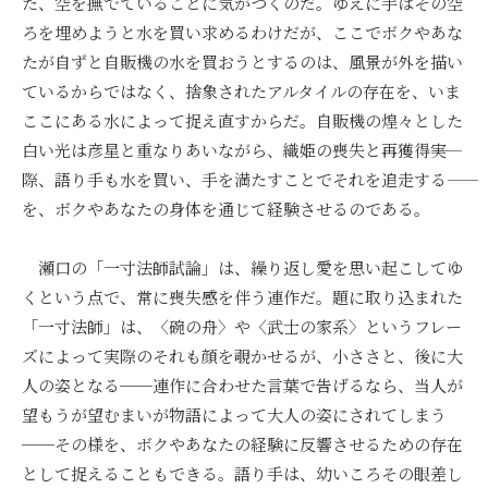
た、空を撫でていることに気がつくのだ。ゆえに手はその空
ろを埋めようと水を買い求めるわけだが、ここでボクやあな
たが自ずと自販機の水を買おうとするのは、風景が外を描い
ているからではなく、捨象されたアルタイルの存在を、いま
ここにある水によって捉え直すからだ。自販機の煌々とした
白い光は彦星と重なりあいながら、織姫の喪失と再獲得――実
際、語り手も水を買い、手を満たすことでそれを追走する――
を、ボクやあなたの身体を通じて経験させるのである。
瀬口の「一寸法師試論」は、繰り返し愛を思い起こしてゆ
くという点で、常に喪失感を伴う連作だ。題に取り込まれた
「一寸法師」は、〈碗の舟〉や〈武士の家系〉というフレー
ズによって実際のそれも顔を覗かせるが、小ささと、後に大
人の姿となる──連作に合わせた言葉で告げるなら、当人が
望もうが望むまいが物語によって大人の姿にされてしまう
──その様を、ボクやあなたの経験に反響させるための存在
として捉えることもできる。語り手は、幼いころその眼差し