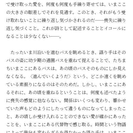
で受け取った愛を、何度も何度も手繰り寄せては、いまここ
の大きさの眼差しでそれを見通す。このとき、それがもう受
け取れないことに繰り返し気づかされるのだ──喪失に繰り
返し気づくこと。これが詩として記述することとイコールに
なることは少なくない──。
たったいま川沿いを進むバスを眺めるとき、語り手はその
バスの姿に幼少期の通園バスを重ねて捉えることで、たちま
ちいまここにあるバスは、あの頃のバスそのものにしか見え
なくなる。〈進んでいくようだ〉という、どこか遠くを眺め
ている素振りになるのはそのためだ。しかし、いまここにあ
るそれに、あの頃を重ねるということは、何度も述べたよう
に喪失の感覚に他ならない。関係はいくつも変わり、響かせ
ていた声もどのようにしたって違うものになってしまったこ
と、あの頃しか受け入れることのできない愛が確かにあった
ことを、いまここにある代替物で感じ取る。時間という物語
によって幾分も変わらざるを得なかった語り手は、いまここ