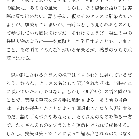
の風景に、あの頃の風景──しかし、その風景を語り手は実
際に見てはいない。語り手が、仮にそのクラスに馴染めてい
ようが、馴染めていまいが、当時はむしろ見られるものとし
て参与していた風景のはずだ。それはちょうど、物語の中の
登場人物のように──を痕跡として発見することで、いまこ
こと、あの頃の〈みんな〉がいる光景とが、感覚のうちで地
続きになる。
思い起こされるクラスの様子は〈すみれ〉に溢れているだ
ろう。むろん、クラスの名として記述された花は、当時そこ
に咲いていたわけではない。しかし〈川沿い〉の語と繋がる
ことで、実際の草花を読み手に喚起させる。あの頃の景色
は、それを喪失したことによって理想化されながら現前する
のだ。語り手もボクやあなたも、たくさんのものを得る一方
で、たくさんのものを失うことを運命付けられて成長する。
しかし、喪失は失ったことによって編み出されるのではなく