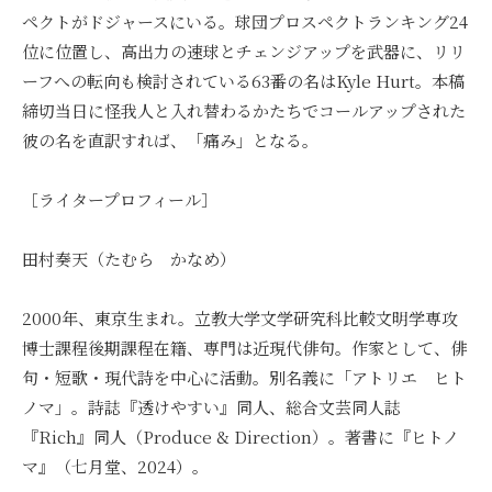
ペクトがドジャースにいる。球団プロスペクトランキング24
位に位置し、高出力の速球とチェンジアップを武器に、リリ
ーフへの転向も検討されている63番の名はKyle Hurt。本稿
締切当日に怪我人と入れ替わるかたちでコールアップされた
彼の名を直訳すれば、「痛み」となる。
［ライタープロフィール］
田村奏天（たむら かなめ）
2000年、東京生まれ。立教大学文学研究科比較文明学専攻
博士課程後期課程在籍、専門は近現代俳句。作家として、俳
句・短歌・現代詩を中心に活動。別名義に「アトリエ ヒト
ノマ」。詩誌『透けやすい』同人、総合文芸同人誌
『Rich』同人（Produce & Direction）。著書に『ヒトノ
マ』（七月堂、2024）。