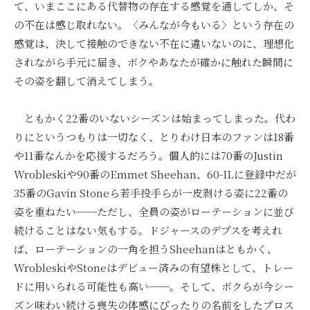
て、いまここにある代替物の存在する感覚を通してしか、そ
の不在は感じ取れない。〈みんなが今もいる〉という存在の
感覚は、決して接触のできない不在に違いないのに、理想化
されながら手元に届き、ボクやあなたが確かに触れた瞬間に
その姿を翻して消えてしまう。
ともかく22番のいないシーズンは始まってしまった。代わ
りにというつもりは一切なく、とりわけ日本のファンは18番
や11番なんかを応援するだろう。個人的には70番のJustin
Wrobleskiや90番のEmmet Sheehan、60-ILに登録中だが
35番のGavin Stoneら若手投手らが一皮剥ける姿に22番の
姿を重ねたい──ただし、全員の姿がローテーションに並び
続けることはない気もする。ドジャースのデプスを考えれ
ば、ローテーションの一角を担うSheehanはともかく、
WrobleskiやStoneはデビュー済みの有望株として、トレー
ドに用いられる可能性も高い──。そして、ボクらが今シー
ズン味わい続ける喪失の体感にぴったりの名前をしたプロス