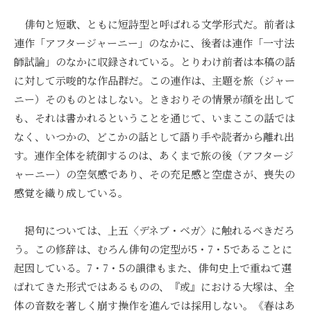
俳句と短歌、ともに短詩型と呼ばれる文学形式だ。前者は
連作「アフタージャーニー」のなかに、後者は連作「一寸法
師試論」のなかに収録されている。とりわけ前者は本稿の話
に対して示唆的な作品群だ。この連作は、主題を旅（ジャー
ニー）そのものとはしない。ときおりその情景が顔を出して
も、それは書かれるということを通じて、いまここの話では
なく、いつかの、どこかの話として語り手や読者から離れ出
す。連作全体を統御するのは、あくまで旅の後（アフタージ
ャーニー）の空気感であり、その充足感と空虚さが、喪失の
感覚を織り成している。
掲句については、上五〈デネブ・ベガ〉に触れるべきだろ
う。この修辞は、むろん俳句の定型が5・7・5であることに
起因している。7・7・5の韻律もまた、俳句史上で重ねて選
ばれてきた形式ではあるものの、『或』における大塚は、全
体の音数を著しく崩す操作を進んでは採用しない。《春はあ