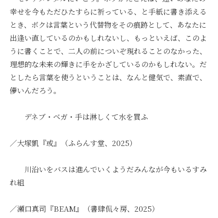
幸せを今もただひたすらに祈っている、と手紙に書き添える
とき、ボクは言葉という代替物をその痕跡として、あなたに
出逢い直しているのかもしれないし、もっといえば、このよ
うに書くことで、二人の前についぞ現れることのなかった、
理想的な未来の輝きに手をかざしているのかもしれない。だ
としたら言葉を使うということは、なんと健気で、素直で、
儚いんだろう。
デネブ・ベガ・手は淋しくて水を買ふ
／大塚凱『或』（ふらんす堂、2025）
川沿いをバスは進んでいくようだみんなが今もいるすみ
れ組
／瀬口真司『BEAM』（書肆侃々房、2025）