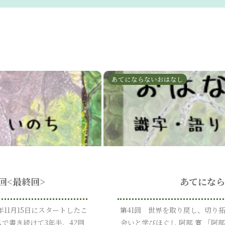
あてにならないおはなし
回<最終回>
あてになら
年11月15日にスタートしたこ
第41回 世界を取り戻し、切り
で書き続けて3年半、42回
会いと学びほぐし 阿部 寛 「阿