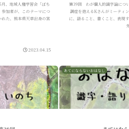
6年5月、地域人権学習会「ぼち
第39回 わが個人的識字論につい
。参加者が、このテーマにつ
調症を抱えるKさんがミーティ
かれた、熊本県天草出身の宮
に、語ること、書くこと、表現す
2023.04.15
あてにならないおはなし
第38回
あてになら