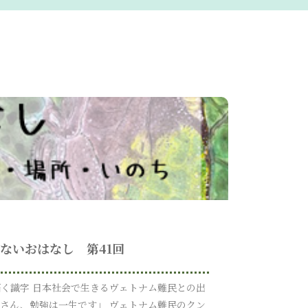
ないおはなし 第41回
拓く識字 日本社会で生きるヴェトナム難民との出
部さん、勉強は一生です」 ヴェトナム難民のクン