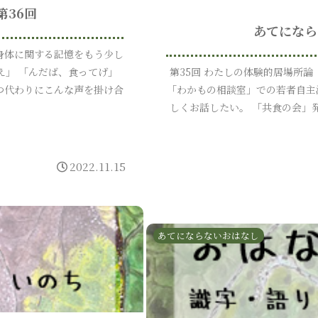
第36回
あてになら
と身体に関する記憶をもう少し
え」 「んだば、食ってげ」
第35回 わたしの体験的居場所論
つ代わりにこんな声を掛け合
「わかもの相談室」での若者自主
しくお話したい。 「共食の会」
2022.11.15
あてにならないおはなし