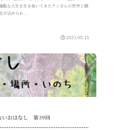
過酷な人生を生き抜いてきたクンさんの哲学と闘
志が込められ...
2023.05.15
ないおはなし 第39回